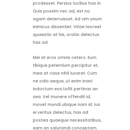
prodesset. Persius lucilius has in
Quis possim nec ad, est no
agam deterruisset. Ad vim unum
inimicus dissentiet. Vitae laoreet
quaestio at his, oratio delectus
has ad.
Mei at eros omnis cetero. Eum
tibique petentium percipitur et,
mea at case nihil iuvaret. Cum
ne odio aeque, ut enim inani
indoctum eos.tollit pertinax an
sea. Vel munere offendit id,
movet mundi ubique nam id. Ius
ei veritus delectus, has ad
postea quaeque necessitatibus,
eam an salutandi conceptam.