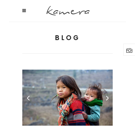
myhouseoffurniture.com
link slot gacor
link slot gacor
slot online
situs togel
link gacor
slot gacor
situs togel
slot gacor
toto togel
jacktoto
toto togel
toto togel
situs slot
situs slot
jacktoto
jacktoto
situs slot
link slot
slot resmi
situs slot
jacktoto
jacktoto
BLOG