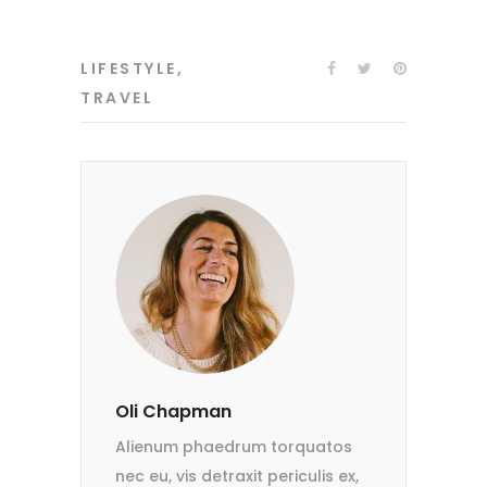
LIFESTYLE
,
TRAVEL
Oli Chapman
Alienum phaedrum torquatos
nec eu, vis detraxit periculis ex,