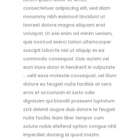
consectetuer adipiscing elit, sed diam
nonummy nibh euismod tincidunt ut
laoreet dolore magna aliquam erat
volutpat. Ut wisi enim ad minim veniam,
quis nostrud exerci tation ullamcorper
suscipit lobortis nisl ut aliquip ex ea
commodo consequat. Duis autem vel
eum iriure dolor in hendrerit in vulputate
… velit esse molestie consequat, vel illum
dolore eu feugiat nulla facilisis at vero
eros et accumsan et iusto odio
dignissim qui blandit praesent luptatum
zzril delenit augue duis dolore te feugait
nulla facilisi. Nam liber tempor cum
soluta nobis eleifend option congue nihil
imperdiet doming id quod mazim.