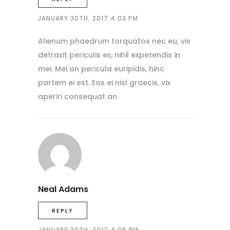
JANUARY 30TH, 2017 4:03 PM
Alienum phaedrum torquatos nec eu, vis
detraxit periculis ex, nihil expetendis in
mei. Mei an pericula euripidis, hinc
partem ei est. Eos ei nisl graecis, vix
aperiri consequat an.
Neal Adams
REPLY
JANUARY 30TH, 2017 4:06 PM