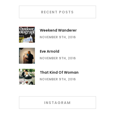
RECENT POSTS
Weekend Wanderer
NOVEMBER 9TH, 2016
Eve Arnold
NOVEMBER 9TH, 2016
That Kind Of Woman
NOVEMBER 9TH, 2016
INSTAGRAM