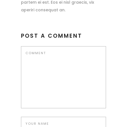
partem ei est. Eos ei nisl graecis, vix
aperiri consequat an.
POST A COMMENT