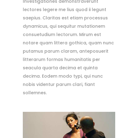
Investigationes demonstraverunt
lectores legere me lius quod ii legunt
saepius. Claritas est etiam processus
dynamicus, qui sequitur mutationem
consuetudium lectorum. Mirum est
notare quam littera gothica, quam nunc
putamus parum claram, anteposuerit
litterarum formas humanitatis per
seacula quarta decima et quinta
decima. Eodem modo typi, qui nunc
nobis videntur parum clari, fiant
sollemnes.