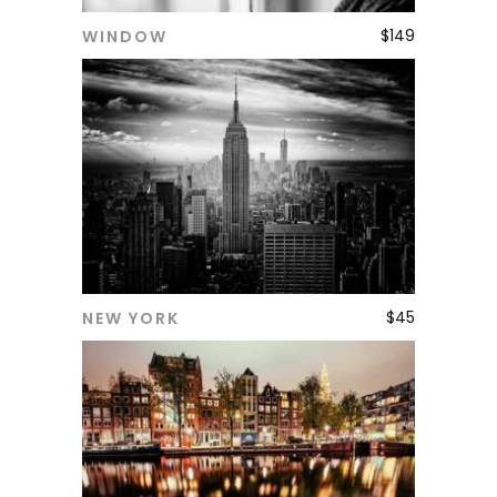
$
149
WINDOW
ADD TO CART
$
45
NEW YORK
ADD TO CART