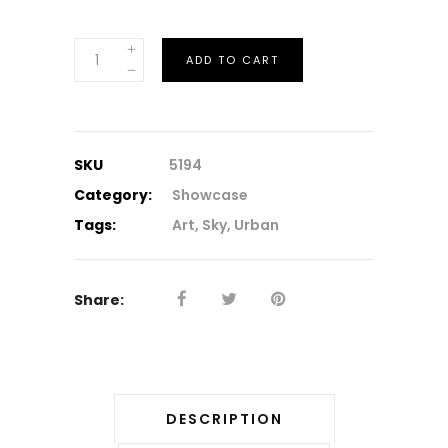
Virtual
ADD TO CART
Product
quantity
SKU
5194
Category:
Showcase
Tags:
Art
,
Sky
,
Urban
Share:
DESCRIPTION