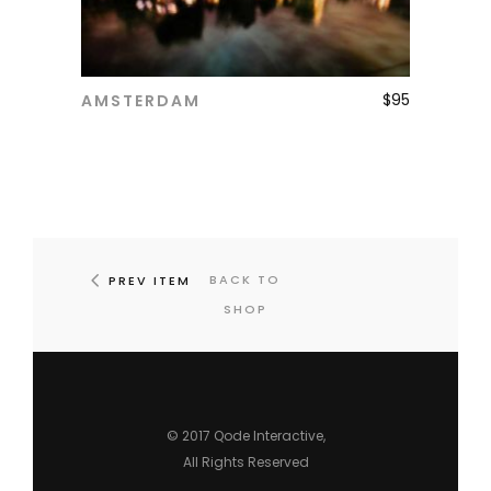
$
95
AMSTERDAM
ADD TO CART
BACK TO
PREV ITEM
SHOP
© 2017
Qode Interactive
,
All Rights Reserved