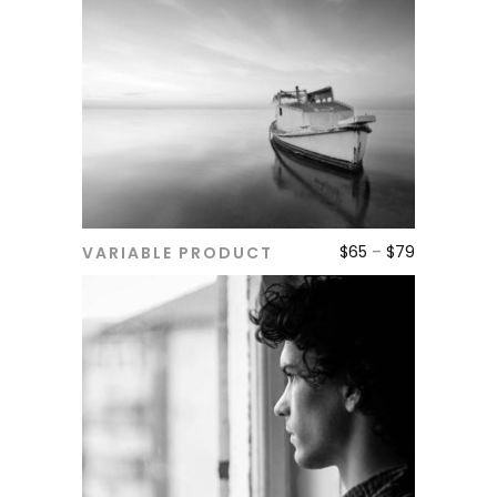
$
65
–
$
79
VARIABLE PRODUCT
ADD TO CART