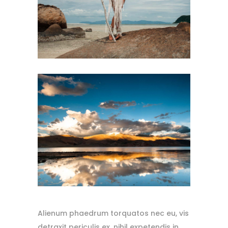
Alienum phaedrum torquatos nec eu, vis
detraxit periculis ex, nihil expetendis in